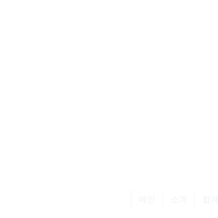
메인
소개
합