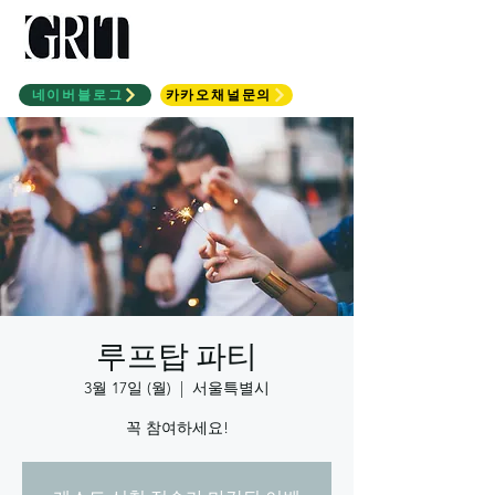
모델과 소수정예 입시학
원
네이버블로그
카카오채널문의
루프탑 파티
3월 17일 (월)
  |  
서울특별시
꼭 참여하세요!