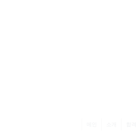
메인
소개
합