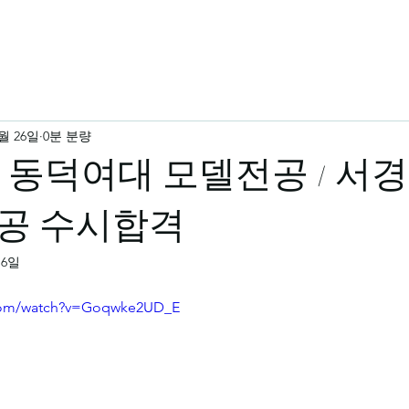
3월 26일
0분 분량
번 동덕여대 모델전공 / 서
공 수시합격
16일
.com/watch?v=Goqwke2UD_E